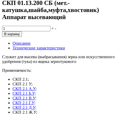
СКП 01.13.200 СБ (мет.-
катушка,шайба,муфта,хвостовик)
Аппарат высевающий
Количество
+
-
товара
В корзину
СКП
01.13.200
Описание
СБ
Технические характеристики
(мет.-
катушка,шайба,муфта,хвостовик)
Служит для высева (выбрасывания) зерна или искусственного
Аппарат
удобрения (тука) из ящика зернотукового
высевающий
Применяемость:
СКП 2.1;
СКП 2.1 У;
СКП 2.1 А.У
;
СКП 2.1 Б.У;
СКП 2.1 В.У;
СКП 2.1 Г.У;
СКП 2.1 Д.У;
СКП 2.1 Ж.У;