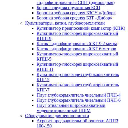
гидрофицированная СШГ (однорядная)
Борона средняя пружинная БСП
Боронка зубовая средняя БЗСУ «Дибор»
Боронка зубовая средняя БЗТ «Дибор»
Культиваторы, катки, глубокорыхлители
Культиватор предпосевной компактор (КПК)
Культиватор-плоскорез широкозахватный
КПШ-9
Каток гидрофицированный КГ 9.2 метра
Каток гидрофицированный КГ 6 метров
Культиватор-плоскорез широкозахватный
КПШ-5
Культиватор-плоскорез широкозахватный
КПШ-11
Культиватор-плоскорез глубокорыхлитель
КПГ-5
Культиватор-плоскорез глубокорыхлитель
КПГ-7
Плуг глубокорыхлитель чизельный ПЧН-4
Плуг глубокорыхлитель чизельный ПЧП-6
Плуг отвальный широкозахватный
модернизированный ПШМ
Оборудование для зерноочистки
Агрегат предварительной очистки АППЗ
100-150