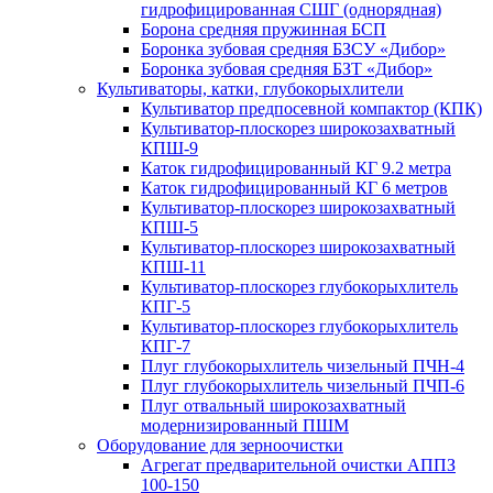
гидрофицированная СШГ (однорядная)
Борона средняя пружинная БСП
Боронка зубовая средняя БЗСУ «Дибор»
Боронка зубовая средняя БЗТ «Дибор»
Культиваторы, катки, глубокорыхлители
Культиватор предпосевной компактор (КПК)
Культиватор-плоскорез широкозахватный
КПШ-9
Каток гидрофицированный КГ 9.2 метра
Каток гидрофицированный КГ 6 метров
Культиватор-плоскорез широкозахватный
КПШ-5
Культиватор-плоскорез широкозахватный
КПШ-11
Культиватор-плоскорез глубокорыхлитель
КПГ-5
Культиватор-плоскорез глубокорыхлитель
КПГ-7
Плуг глубокорыхлитель чизельный ПЧН-4
Плуг глубокорыхлитель чизельный ПЧП-6
Плуг отвальный широкозахватный
модернизированный ПШМ
Оборудование для зерноочистки
Агрегат предварительной очистки АППЗ
100-150