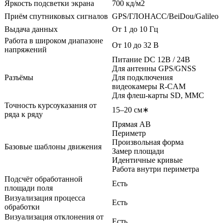
Яркость подсветки экрана
700 кд/м2
Приём спутниковых сигналов
GPS/ГЛОНАСС/BeiDou/Galileo
Выдача данных
От 1 до 10 Гц
Работа в широком диапазоне
От 10 до 32 В
напряжений
Питание DC 12В / 24В
Для антенны GPS/GNSS
Разъёмы
Для подключения
видеокамеры R-CAM
Для флеш-карты SD, MMC
Точность курсоуказания от
15–20 см∗
ряда к ряду
Прямая AB
Периметр
Произвольная форма
Базовые шаблоны движения
Замер площади
Идентичные кривые
Работа внутри периметра
Подсчёт обработанной
Есть
площади поля
Визуализация процесса
Есть
обработки
Визуализация отклонения от
Есть