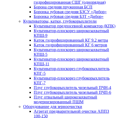
гидрофицированная СШГ (однорядная)
Борона средняя пружинная БСП
Боронка зубовая средняя БЗСУ «Дибор»
Боронка зубовая средняя БЗТ «Дибор»
Культиваторы, катки, глубокорыхлители
Культиватор предпосевной компактор (КПК)
Культиватор-плоскорез широкозахватный
КПШ-9
Каток гидрофицированный КГ 9.2 метра
Каток гидрофицированный КГ 6 метров
Культиватор-плоскорез широкозахватный
КПШ-5
Культиватор-плоскорез широкозахватный
КПШ-11
Культиватор-плоскорез глубокорыхлитель
КПГ-5
Культиватор-плоскорез глубокорыхлитель
КПГ-7
Плуг глубокорыхлитель чизельный ПЧН-4
Плуг глубокорыхлитель чизельный ПЧП-6
Плуг отвальный широкозахватный
модернизированный ПШМ
Оборудование для зерноочистки
Агрегат предварительной очистки АППЗ
100-150