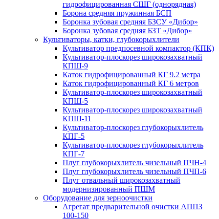
гидрофицированная СШГ (однорядная)
Борона средняя пружинная БСП
Боронка зубовая средняя БЗСУ «Дибор»
Боронка зубовая средняя БЗТ «Дибор»
Культиваторы, катки, глубокорыхлители
Культиватор предпосевной компактор (КПК)
Культиватор-плоскорез широкозахватный
КПШ-9
Каток гидрофицированный КГ 9.2 метра
Каток гидрофицированный КГ 6 метров
Культиватор-плоскорез широкозахватный
КПШ-5
Культиватор-плоскорез широкозахватный
КПШ-11
Культиватор-плоскорез глубокорыхлитель
КПГ-5
Культиватор-плоскорез глубокорыхлитель
КПГ-7
Плуг глубокорыхлитель чизельный ПЧН-4
Плуг глубокорыхлитель чизельный ПЧП-6
Плуг отвальный широкозахватный
модернизированный ПШМ
Оборудование для зерноочистки
Агрегат предварительной очистки АППЗ
100-150