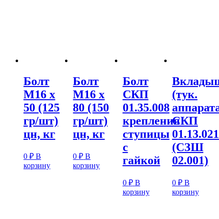
Болт
Болт
Болт
Вклады
М16 х
М16 х
СКП
(тук.
50 (125
80 (150
01.35.008
аппарата
гр/шт)
гр/шт)
крепления
СКП
цн, кг
цн, кг
ступицы
01.13.021
с
(СЗШ
0
₽
В
0
₽
В
гайкой
02.001)
корзину
корзину
0
₽
В
0
₽
В
корзину
корзину