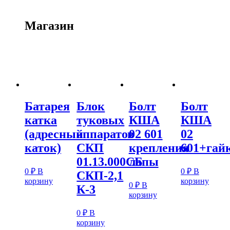
Магазин
Батарея
Блок
Болт
Болт
катка
туковых
КША
КША
(адресный
аппаратов
02 601
02
каток)
СКП
крепления
601+гай
01.13.000СБ
лапы
0
₽
В
0
₽
В
СКП-2,1
корзину
корзину
0
₽
В
К-3
корзину
0
₽
В
корзину