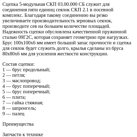
Сцепка 5-модульная СКП 03.00.000 СБ служит для
соединения пяти единиц сеялок СКП 2.1 в посевной
комплекс. Благодаря такому соединению вы резко
увеличиваете производительность зерновых сеялок,
производите сев на большем количестве площадей.
Надежность сцепки обусловлена качественной пружинной
сталью 09Г2С, которая сохраняет геометрию при нагрузках.
Брус 100х100х6 мм имеет большой запас прочности и сцепка
для сеялок будет служить долго, крылья сделаны из бруса
80х80х6 мм для усиления жесткости конструкции.
Состав сцепки:
1 — брус продольный;
2 — петля;
3 — маслопровод;
4 — брус поперечный;
5 — брус поперечный;
6 — плита;
7 — гайка стяжная;
8 — шпренгель;
9 — палец
Преимущества
Запчасти к технике