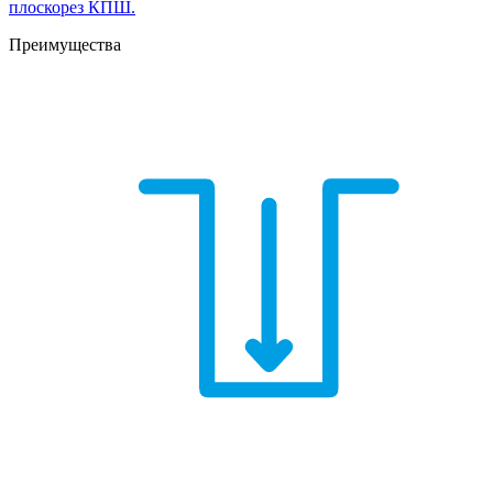
плоскорез КПШ.
Преимущества