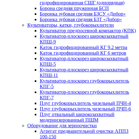
гидрофицированная СШГ (однорядная)
Борона средняя пружинная БСП
Боронка зубовая средняя БЗСУ «Дибор»
Боронка зубовая средняя БЗТ «Дибор»
Культиваторы, катки, глубокорыхлители
Культиватор предпосевной компактор (КПК)
Культиватор-плоскорез широкозахватный
КПШ-9
Каток гидрофицированный КГ 9.2 метра
Каток гидрофицированный КГ 6 метров
Культиватор-плоскорез широкозахватный
КПШ-5
Культиватор-плоскорез широкозахватный
КПШ-11
Культиватор-плоскорез глубокорыхлитель
КПГ-5
Культиватор-плоскорез глубокорыхлитель
КПГ-7
Плуг глубокорыхлитель чизельный ПЧН-4
Плуг глубокорыхлитель чизельный ПЧП-6
Плуг отвальный широкозахватный
модернизированный ПШМ
Оборудование для зерноочистки
Агрегат предварительной очистки АППЗ
100-150