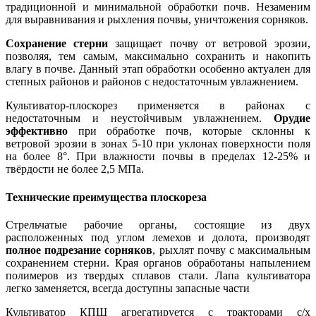
традиционной и минимальной обработки почв. Незаменим
для выравнивания и рыхления почвы, уничтожения сорняков.
Сохранение стерни
защищает почву от ветровой эрозии,
позволяя, тем самым, максимально сохранить и накопить
влагу в почве. Данный этап обработки особенно актуален для
степных районов и районов с недостаточным увлажнением.
Культиватор-плоскорез применяется в районах с
недостаточным и неустойчивым увлажнением.
Орудие
эффективно
при обработке почв, которые склонны к
ветровой эрозии в зонах 5-10 при уклонах поверхности поля
на более 8°. При влажности почвы в пределах 12-25% и
твёрдости не более 2,5 МПа.
Технические преимущества плоскореза
Стрельчатые рабочие органы, состоящие из двух
расположенных под углом лемехов и долота, производят
полное подрезание сорняков
, рыхлят почву с максимальным
сохранением стерни. Края органов обработаны напылением
полимеров из твердых сплавов стали. Лапа культиватора
легко заменяется, всегда доступны запасные части
Культиватор КПШ агрегатируется с тракторами с/х