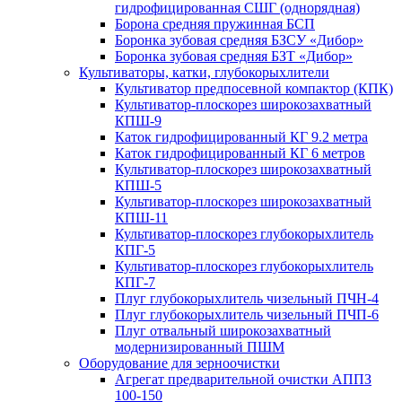
гидрофицированная СШГ (однорядная)
Борона средняя пружинная БСП
Боронка зубовая средняя БЗСУ «Дибор»
Боронка зубовая средняя БЗТ «Дибор»
Культиваторы, катки, глубокорыхлители
Культиватор предпосевной компактор (КПК)
Культиватор-плоскорез широкозахватный
КПШ-9
Каток гидрофицированный КГ 9.2 метра
Каток гидрофицированный КГ 6 метров
Культиватор-плоскорез широкозахватный
КПШ-5
Культиватор-плоскорез широкозахватный
КПШ-11
Культиватор-плоскорез глубокорыхлитель
КПГ-5
Культиватор-плоскорез глубокорыхлитель
КПГ-7
Плуг глубокорыхлитель чизельный ПЧН-4
Плуг глубокорыхлитель чизельный ПЧП-6
Плуг отвальный широкозахватный
модернизированный ПШМ
Оборудование для зерноочистки
Агрегат предварительной очистки АППЗ
100-150