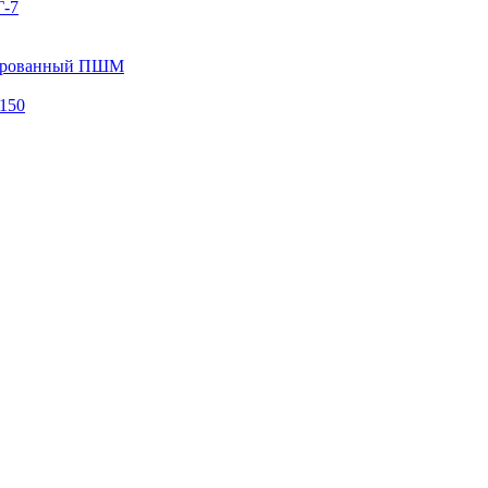
Г-7
зированный ПШМ
150