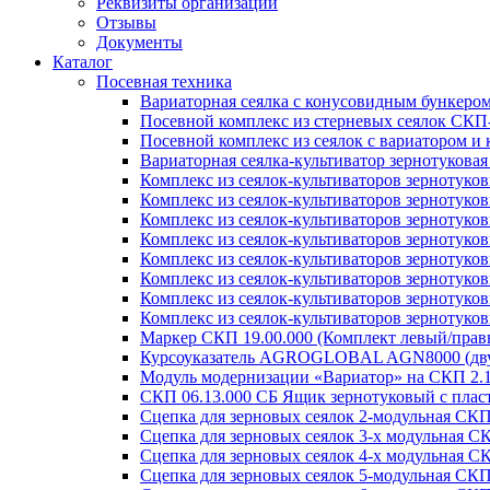
Реквизиты организации
Отзывы
Документы
Каталог
Посевная техника
Вариаторная сеялка с конусовидным бункеро
Посевной комплекс из стерневых сеялок СКП
Посевной комплекс из сеялок с вариатором 
Вариаторная сеялка-культиватор зернотукова
Комплекс из сеялок-культиваторов зернотуко
Комплекс из сеялок-культиваторов зернотуко
Комплекс из сеялок-культиваторов зернотуко
Комплекс из сеялок-культиваторов зернотуко
Комплекс из сеялок-культиваторов зернотуков
Комплекс из сеялок-культиваторов зернотуко
Комплекс из сеялок-культиваторов зернотуко
Комплекс из сеялок-культиваторов зернотуко
Маркер СКП 19.00.000 (Комплект левый/правы
Курсоуказатель AGROGLOBAL AGN8000 (дву
Модуль модернизации «Вариатор» на СКП 2.
СКП 06.13.000 СБ Ящик зернотуковый с пла
Сцепка для зерновых сеялок 2-модульная СКП
Сцепка для зерновых сеялок 3-х модульная С
Сцепка для зерновых сеялок 4-х модульная С
Сцепка для зерновых сеялок 5-модульная СКП