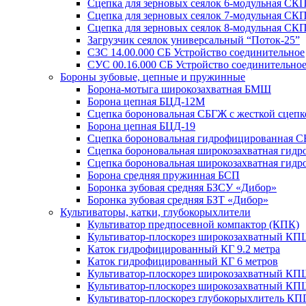
Сцепка для зерновых сеялок 6-модульная СКП
Сцепка для зерновых сеялок 7-модульная СКП
Сцепка для зерновых сеялок 8-модульная СКП
Загрузчик сеялок универсальный “Поток-25”
СЗС 14.00.000 СБ Устройство соединительное
СУС 00.16.000 СБ Устройство соединительное
Бороны зубовые, цепные и пружинные
Борона-мотыга широкозахватная БМШ
Борона цепная БЦД-12М
Сцепка бороновальная СБГЖ с жесткой сцепк
Борона цепная БЦД-19
Сцепка бороновальная гидрофицированная СБ
Сцепка бороновальная широкозахватная гид
Сцепка бороновальная широкозахватная гид
Борона средняя пружинная БСП
Боронка зубовая средняя БЗСУ «Дибор»
Боронка зубовая средняя БЗТ «Дибор»
Культиваторы, катки, глубокорыхлители
Культиватор предпосевной компактор (КПК)
Культиватор-плоскорез широкозахватный КП
Каток гидрофицированный КГ 9.2 метра
Каток гидрофицированный КГ 6 метров
Культиватор-плоскорез широкозахватный КП
Культиватор-плоскорез широкозахватный КП
Культиватор-плоскорез глубокорыхлитель КП