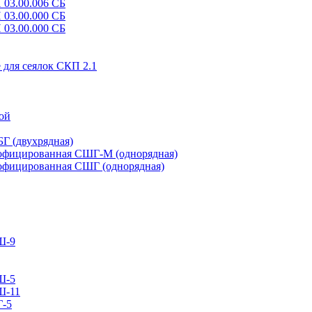
 03.00.006 СБ
 03.00.000 СБ
 03.00.000 СБ
 для сеялок СКП 2.1
ой
Г (двухрядная)
рофицированная СШГ-М (однорядная)
рофицированная СШГ (однорядная)
Ш-9
Ш-5
Ш-11
Г-5