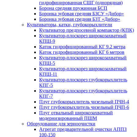
гидрофицированная СШГ (однорядная)
Борона средняя пружинная БСП
Боронка зубовая средняя БЗСУ «Дибор»
Боронка зубовая средняя БЗТ «Дибор»
Культиваторы, катки, глубокорыхлители
Культиватор предпосевной компактор (КПК)
Культиватор-плоскорез широкозахватный
КПШ-9
Каток гидрофицированный КГ 9.2 метра
Каток гидрофицированный КГ 6 метров
Культиватор-плоскорез широкозахватный
КПШ-5
Культиватор-плоскорез широкозахватный
КПШ-11
Культиватор-плоскорез глубокорыхлитель
КПГ-5
Культиватор-плоскорез глубокорыхлитель
КПГ-7
Плуг глубокорыхлитель чизельный ПЧН-4
Плуг глубокорыхлитель чизельный ПЧП-6
Плуг отвальный широкозахватный
модернизированный ПШМ
Оборудование для зерноочистки
Агрегат предварительной очистки АППЗ
100-150