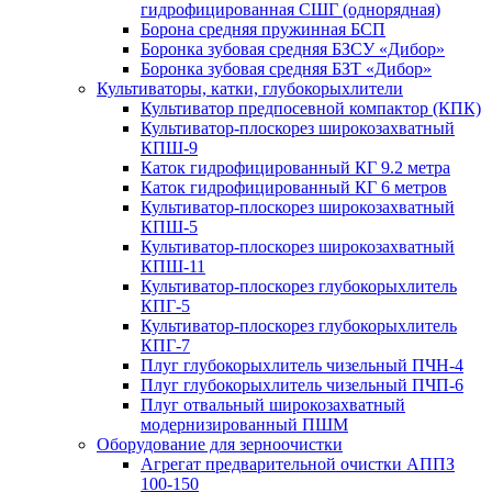
гидрофицированная СШГ (однорядная)
Борона средняя пружинная БСП
Боронка зубовая средняя БЗСУ «Дибор»
Боронка зубовая средняя БЗТ «Дибор»
Культиваторы, катки, глубокорыхлители
Культиватор предпосевной компактор (КПК)
Культиватор-плоскорез широкозахватный
КПШ-9
Каток гидрофицированный КГ 9.2 метра
Каток гидрофицированный КГ 6 метров
Культиватор-плоскорез широкозахватный
КПШ-5
Культиватор-плоскорез широкозахватный
КПШ-11
Культиватор-плоскорез глубокорыхлитель
КПГ-5
Культиватор-плоскорез глубокорыхлитель
КПГ-7
Плуг глубокорыхлитель чизельный ПЧН-4
Плуг глубокорыхлитель чизельный ПЧП-6
Плуг отвальный широкозахватный
модернизированный ПШМ
Оборудование для зерноочистки
Агрегат предварительной очистки АППЗ
100-150