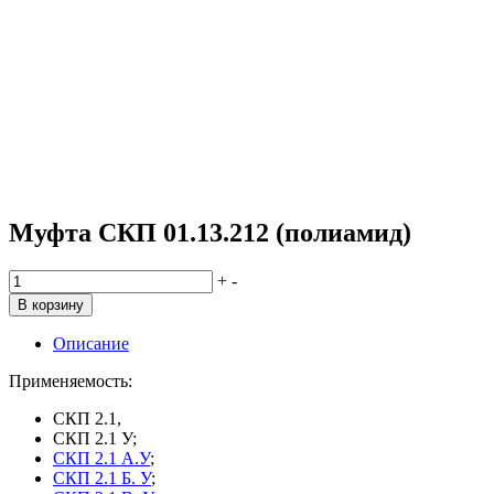
Муфта СКП 01.13.212 (полиамид)
Количество
+
-
товара
В корзину
Муфта
СКП
Описание
01.13.212
(полиамид)
Применяемость:
СКП 2.1,
СКП 2.1 У;
СКП 2.1 А.У
;
СКП 2.1 Б. У
;