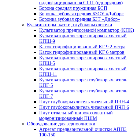
гидрофицированная СШГ (однорядная)
Борона средняя пружинная БСП
Боронка зубовая средняя БЗСУ «Дибор»
Боронка зубовая средняя БЗТ «Дибор»
Культиваторы, катки, глубокорыхлители
Культиватор предпосевной компактор (КПК)
Культиватор-плоскорез широкозахватный
КПШ-9
Каток гидрофицированный КГ 9.2 метра
Каток гидрофицированный КГ 6 метров
Культиватор-плоскорез широкозахватный
КПШ-5
Культиватор-плоскорез широкозахватный
КПШ-11
Культиватор-плоскорез глубокорыхлитель
КПГ-5
Культиватор-плоскорез глубокорыхлитель
КПГ-7
Плуг глубокорыхлитель чизельный ПЧН-4
Плуг глубокорыхлитель чизельный ПЧП-6
Плуг отвальный широкозахватный
модернизированный ПШМ
Оборудование для зерноочистки
Агрегат предварительной очистки АППЗ
100-150