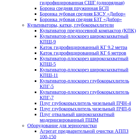
гидрофицированная СШГ (однорядная)
Борона средняя пружинная БСП
Боронка зубовая средняя БЗСУ «Дибор»
Боронка зубовая средняя БЗТ «Дибор»
Культиваторы, катки, глубокорыхлители
Культиватор предпосевной компактор (КПК)
Культиватор-плоскорез широкозахватный
КПШ-9
Каток гидрофицированный КГ 9.2 метра
Каток гидрофицированный КГ 6 метров
Культиватор-плоскорез широкозахватный
КПШ-5
Культиватор-плоскорез широкозахватный
КПШ-11
Культиватор-плоскорез глубокорыхлитель
КПГ-5
Культиватор-плоскорез глубокорыхлитель
КПГ-7
Плуг глубокорыхлитель чизельный ПЧН-4
Плуг глубокорыхлитель чизельный ПЧП-6
Плуг отвальный широкозахватный
модернизированный ПШМ
Оборудование для зерноочистки
Агрегат предварительной очистки АППЗ
100-150