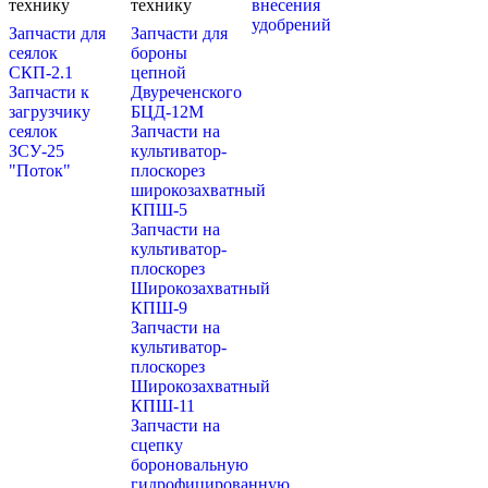
технику
технику
внесения
удобрений
Запчасти для
Запчасти для
сеялок
бороны
СКП-2.1
цепной
Запчасти к
Двуреченского
загрузчику
БЦД-12М
сеялок
Запчасти на
ЗСУ-25
культиватор-
"Поток"
плоскорез
широкозахватный
КПШ-5
Запчасти на
культиватор-
плоскорез
Широкозахватный
КПШ-9
Запчасти на
культиватор-
плоскорез
Широкозахватный
КПШ-11
Запчасти на
сцепку
бороновальную
гидрофицированную