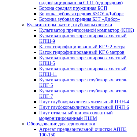
гидрофицированная СШГ (однорядная)
Борона средняя пружинная БСП
Боронка зубовая средняя БЗСУ «Дибор»
Боронка зубовая средняя БЗТ «Дибор»
Культиваторы, катки, глубокорыхлители
Культиватор предпосевной компактор (КПК)
Культиватор-плоскорез широкозахватный
КПШ-9
Каток гидрофицированный КГ 9.2 метра
Каток гидрофицированный КГ 6 метров
Культиватор-плоскорез широкозахватный
КПШ-5
Культиватор-плоскорез широкозахватный
КПШ-11
Культиватор-плоскорез глубокорыхлитель
КПГ-5
Культиватор-плоскорез глубокорыхлитель
КПГ-7
Плуг глубокорыхлитель чизельный ПЧН-4
Плуг глубокорыхлитель чизельный ПЧП-6
Плуг отвальный широкозахватный
модернизированный ПШМ
Оборудование для зерноочистки
Агрегат предварительной очистки АППЗ
100-150