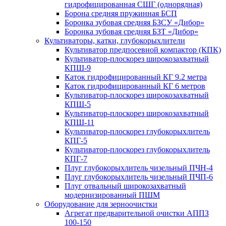
гидрофицированная СШГ (однорядная)
Борона средняя пружинная БСП
Боронка зубовая средняя БЗСУ «Дибор»
Боронка зубовая средняя БЗТ «Дибор»
Культиваторы, катки, глубокорыхлители
Культиватор предпосевной компактор (КПК)
Культиватор-плоскорез широкозахватный
КПШ-9
Каток гидрофицированный КГ 9.2 метра
Каток гидрофицированный КГ 6 метров
Культиватор-плоскорез широкозахватный
КПШ-5
Культиватор-плоскорез широкозахватный
КПШ-11
Культиватор-плоскорез глубокорыхлитель
КПГ-5
Культиватор-плоскорез глубокорыхлитель
КПГ-7
Плуг глубокорыхлитель чизельный ПЧН-4
Плуг глубокорыхлитель чизельный ПЧП-6
Плуг отвальный широкозахватный
модернизированный ПШМ
Оборудование для зерноочистки
Агрегат предварительной очистки АППЗ
100-150