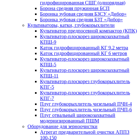
гидрофицированная СШГ (однорядная)
Борона средняя пружинная БСП
Боронка зубовая средняя БЗСУ «Дибор»
Боронка зубовая средняя БЗТ «Дибор»
Культиваторы, катки, глубокорыхлители
Культиватор предпосевной компактор (КПК)
Культиватор-плоскорез широкозахватный
КПШ-9
Каток гидрофицированный КГ 9.2 метра
Каток гидрофицированный КГ 6 метров
Культиватор-плоскорез широкозахватный
КПШ-5
Культиватор-плоскорез широкозахватный
КПШ-11
Культиватор-плоскорез глубокорыхлитель
КПГ-5
Культиватор-плоскорез глубокорыхлитель
КПГ-7
Плуг глубокорыхлитель чизельный ПЧН-4
Плуг глубокорыхлитель чизельный ПЧП-6
Плуг отвальный широкозахватный
модернизированный ПШМ
Оборудование для зерноочистки
Агрегат предварительной очистки АППЗ
100-150