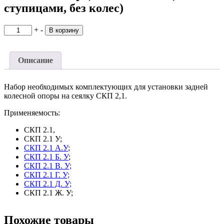
ступицами, без колес)
Количество
+
-
В корзину
товара
Комплект
модернизации
Описание
(задняя
колесная
опора)
Набор необходимых комплектующих для установки задней
СКП
колесной опоры на сеялку СКП 2,1.
2.1
К8-
Применяемость:
1
(Со
СКП 2.1,
ступицами,
СКП 2.1 У;
без
СКП 2.1 А.У
;
колес)
СКП 2.1 Б. У
;
СКП 2.1 В. У;
СКП 2.1 Г. У;
СКП 2.1 Д. У;
СКП 2.1 Ж. У;
Похожие товары