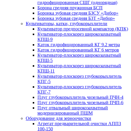
гидрофицированная СШГ (однорядная)
Борона средняя пружинная БСП
Боронка зубовая средняя БЗСУ «Дибор»
Боронка зубовая средняя БЗТ «Дибор»
Культиваторы, катки, глубокорыхлители
Культиватор предпосевной компактор (КПК)
Культиватор-плоскорез широкозахватный
КПШ-9
Каток гидрофицированный КГ 9.2 метра
Каток гидрофицированный КГ 6 метров
Культиватор-плоскорез широкозахватный
КПШ-5
Культиватор-плоскорез широкозахватный
КПШ-11
Культиватор-плоскорез глубокорыхлитель
КПГ-5
Культиватор-плоскорез глубокорыхлитель
КПГ-7
Плуг глубокорыхлитель чизельный ПЧН-4
Плуг глубокорыхлитель чизельный ПЧП-6
Плуг отвальный широкозахватный
модернизированный ПШМ
Оборудование для зерноочистки
Агрегат предварительной очистки АППЗ
100-150