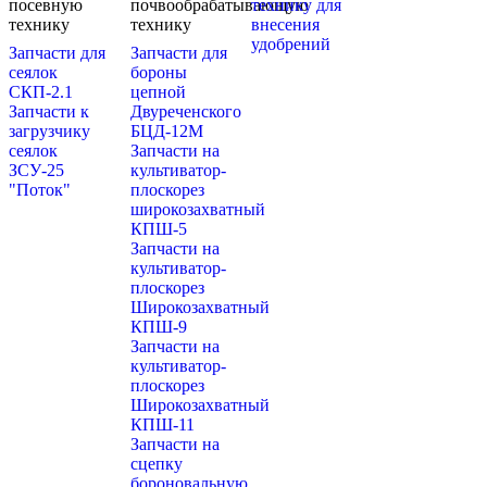
посевную
почвообрабатывающую
технику для
технику
технику
внесения
удобрений
Запчасти для
Запчасти для
сеялок
бороны
СКП-2.1
цепной
Запчасти к
Двуреченского
загрузчику
БЦД-12М
сеялок
Запчасти на
ЗСУ-25
культиватор-
"Поток"
плоскорез
широкозахватный
КПШ-5
Запчасти на
культиватор-
плоскорез
Широкозахватный
КПШ-9
Запчасти на
культиватор-
плоскорез
Широкозахватный
КПШ-11
Запчасти на
сцепку
бороновальную