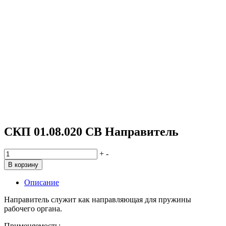
СКП 01.08.020 СВ Направитель
Количество
+
-
товара
В корзину
СКП
01.08.020
Описание
СВ
Направитель
Направитель служит как направляющая для пружины
рабочего органа.
Применяемость: