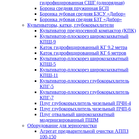
гидрофицированная СШГ (однорядная)
Борона средняя пружинная БСП
Боронка зубовая средняя БЗСУ «Дибор»
Боронка зубовая средняя БЗТ «Дибор»
Культиваторы, катки, глубокорыхлители
Культиватор предпосевной компактор (КПК)
Культиватор-плоскорез широкозахватный
КПШ-9
Каток гидрофицированный КГ 9.2 метра
Каток гидрофицированный КГ 6 метров
Культиватор-плоскорез широкозахватный
КПШ-5
Культиватор-плоскорез широкозахватный
КПШ-11
Культиватор-плоскорез глубокорыхлитель
КПГ-5
Культиватор-плоскорез глубокорыхлитель
КПГ-7
Плуг глубокорыхлитель чизельный ПЧН-4
Плуг глубокорыхлитель чизельный ПЧП-6
Плуг отвальный широкозахватный
модернизированный ПШМ
Оборудование для зерноочистки
Агрегат предварительной очистки АППЗ
100-150