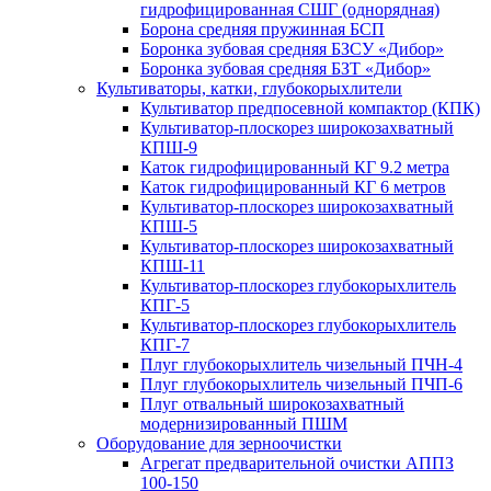
гидрофицированная СШГ (однорядная)
Борона средняя пружинная БСП
Боронка зубовая средняя БЗСУ «Дибор»
Боронка зубовая средняя БЗТ «Дибор»
Культиваторы, катки, глубокорыхлители
Культиватор предпосевной компактор (КПК)
Культиватор-плоскорез широкозахватный
КПШ-9
Каток гидрофицированный КГ 9.2 метра
Каток гидрофицированный КГ 6 метров
Культиватор-плоскорез широкозахватный
КПШ-5
Культиватор-плоскорез широкозахватный
КПШ-11
Культиватор-плоскорез глубокорыхлитель
КПГ-5
Культиватор-плоскорез глубокорыхлитель
КПГ-7
Плуг глубокорыхлитель чизельный ПЧН-4
Плуг глубокорыхлитель чизельный ПЧП-6
Плуг отвальный широкозахватный
модернизированный ПШМ
Оборудование для зерноочистки
Агрегат предварительной очистки АППЗ
100-150