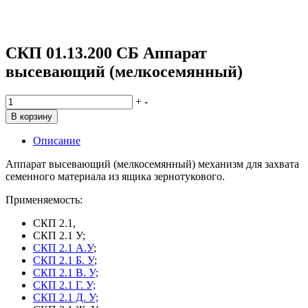
СКП 01.13.200 СБ Аппарат
высевающий (мелкосемянный)
Количество
+
-
товара
В корзину
СКП
01.13.200
Описание
СБ
Аппарат
Аппарат высевающий (мелкосемянный) механизм для захвата
высевающий
семенного материала из ящика зернотукового.
(мелкосемянный)
Применяемость:
СКП 2.1,
СКП 2.1 У;
СКП 2.1 А.У
;
СКП 2.1 Б. У
;
СКП 2.1 В. У;
СКП 2.1 Г. У;
СКП 2.1 Д. У;